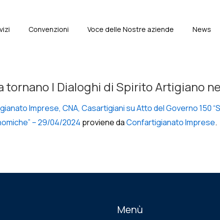
vizi
Convenzioni
Voce delle Nostre aziende
News
e
tornano I Dialoghi di Spirito Artigiano ne
gianato Imprese, CNA, Casartigiani su Atto del Governo 150 “
conomiche” – 29/04/2024
proviene da
Confartigianato Imprese
.
Menù