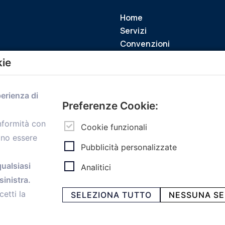
Home
Servizi
Convenzioni
Voce delle Nostre aziende
kie
Informazioni Ex L. 124/2017
News
perienza di
Contatti
Preferenze Cookie:
personal
Caf
onformità con
Cookie funzionali
ono essere
Pubblicità personalizzate
qualsiasi
Analitici
ia Papini, 18 - 40128 Bologna - Italy
inistra.
 -
Privacy e Cookie
cetti la
SELEZIONA TUTTO
NESSUNA SE