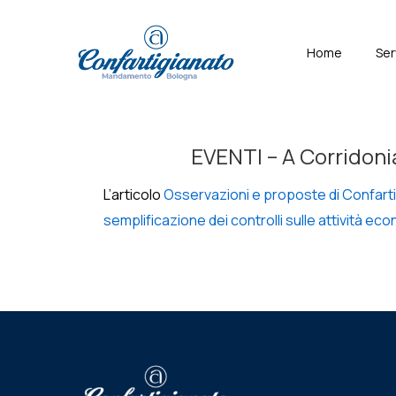
↓
Skip
Menù
Home
Ser
to
Principal
Main
Content
EVENTI – A Corridonia 
L’articolo
Osservazioni e proposte di Confarti
semplificazione dei controlli sulle attività e