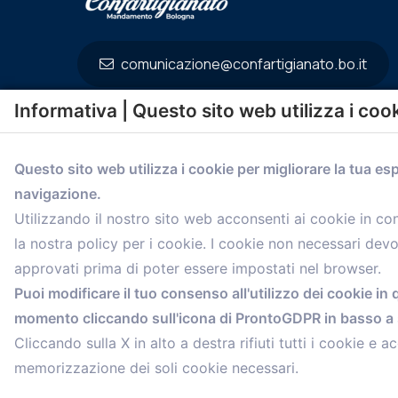
comunicazione@confartigianato.bo.it
Informativa | Questo sito web utilizza i coo
Questo sito web utilizza i cookie per migliorare la tua es
navigazione.
Utilizzando il nostro sito web acconsenti ai cookie in c
la nostra policy per i cookie. I cookie non necessari dev
approvati prima di poter essere impostati nel browser.
Puoi modificare il tuo consenso all'utilizzo dei cookie in 
© 2021 Confartigianato Imprese Mandamento Bologna - V
momento cliccando sull'icona di ProntoGDPR in basso a s
Tel.
051 4222150
- Fax 051 6414942 - C.F. 00329130371
Cliccando sulla X in alto a destra rifiuti tutti i cookie e ac
memorizzazione dei soli cookie necessari.