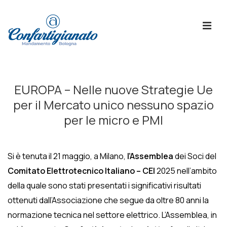
↓
Skip
ME
to
Main
Content
Menù
Principale
EUROPA – Nelle nuove Strategie Ue
per il Mercato unico nessuno spazio
per le micro e PMI
Si è tenuta il 21 maggio, a Milano,
l’Assemblea
dei Soci del
Comitato Elettrotecnico Italiano – CEI
2025 nell’ambito
della quale sono stati presentati i significativi risultati
ottenuti dall’Associazione che segue da oltre 80 anni la
normazione tecnica nel settore elettrico. L’Assemblea, in