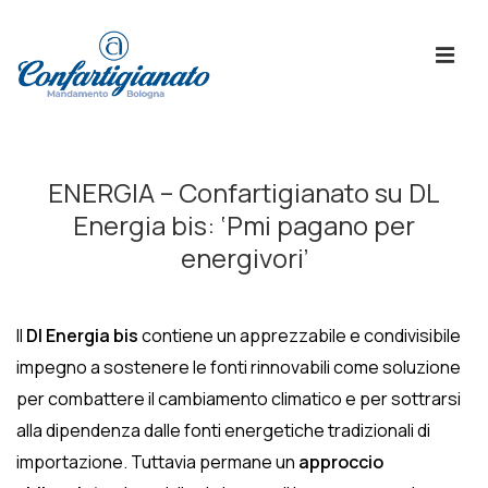
↓
Skip
ME
to
Main
Content
Menù
Principale
ENERGIA – Confartigianato su DL
Energia bis: ‘Pmi pagano per
energivori’
Il
Dl Energia bis
contiene un apprezzabile e condivisibile
impegno a sostenere le fonti rinnovabili come soluzione
per combattere il cambiamento climatico e per sottrarsi
alla dipendenza dalle fonti energetiche tradizionali di
importazione. Tuttavia permane un
approccio