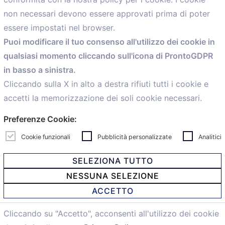
Menù
non necessari devono essere approvati prima di poter
essere impostati nel browser.
Home
Puoi modificare il tuo consenso all'utilizzo dei cookie in
Servizi
qualsiasi momento cliccando sull'icona di ProntoGDPR
Convenzioni
in basso a sinistra.
Voce delle Nostre aziende
Informazioni Ex L. 124/2017
Cliccando sulla X in alto a destra rifiuti tutti i cookie e
News
accetti la memorizzazione dei soli cookie necessari.
Contatti
Preferenze Cookie:
personal
Caf
Cookie funzionali
Pubblicità personalizzate
Analitici
SELEZIONA TUTTO
NESSUNA SELEZIONE
© 2021 Confartigianato Imprese Mandamento Bologna -
ACCETTO
Via Papini, 18 - 40128 Bologna - Italy
Tel.
051 4222150
- Fax 051 6414942 - C.F. 00329130371 -
Cliccando su "Accetto", acconsenti all'utilizzo dei cookie
Privacy e Cookie