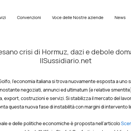
vizi
Convenzioni
Voce delle Nostre aziende
News
e
sano crisi di Hormuz, dazi e debole doma
IlSussidiario.net
el Golfo, l’economia italiana si trova nuovamente esposta a uno
nonostante negoziati, annunci ed ultimatum (e relative smentite
a, export, costruzioni e servizi. Si stabilizza il mercato del l
onta questa nuova fase di instabilità con margini di intervento li
reale e delle politiche economiche è proposta nell’articolo
Scen