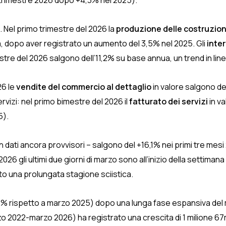
 trimestre 2026 dopo +4,3% nel 2025).
ia. Nel primo trimestre del 2026 la
produzione delle costruzion
 dopo aver registrato un aumento del 3,5% nel 2025. Gli
inte
tre del 2026 salgono dell’11,2% su base annua, un trend in line
26 le
vendite del commercio al dettaglio
in valore salgono de
vizi: nel primo bimestre del 2026 il
fatturato dei servizi
in v
5).
con dati ancora provvisori – salgono del +16,1% nei primi tre me
 2026 gli ultimi due giorni di marzo sono all’inizio della settim
ito una prolungata stagione sciistica.
0,1% rispetto a marzo 2025) dopo una lunga fase espansiva del
 2022-marzo 2026) ha registrato una crescita di 1 milione 67m