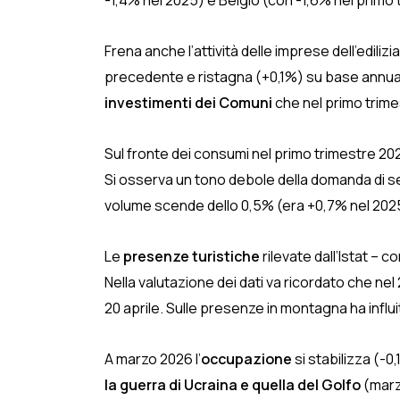
-1,4% nel 2025) e Belgio (con -1,6% nel primo
Frena anche l’attività delle imprese dell’ediliz
precedente e ristagna (+0,1%) su base annua,
investimenti dei Comuni
che nel primo trimes
Sul fronte dei consumi nel primo trimestre 20
Si osserva un tono debole della domanda di ser
volume scende dello 0,5% (era +0,7% nel 202
Le
presenze turistiche
rilevate dall’Istat – 
Nella valutazione dei dati va ricordato che nel
20 aprile. Sulle presenze in montagna ha influ
A marzo 2026 l’
occupazione
si stabilizza (-
la guerra di Ucraina e quella del Golfo
(marzo