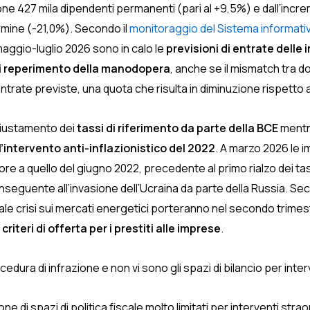
lione 427 mila dipendenti permanenti (pari al +9,5%) e dall’incr
rmine (-21,0%). Secondo il
monitoraggio del Sistema informativ
 maggio-luglio 2026 sono in calo le
previsioni di entrate delle
 di reperimento della manodopera
, anche se il mismatch tra d
e entrate previste, una quota che risulta in diminuzione rispetto
ggiustamento dei
tassi di riferimento da parte della BCE
mentre
ll’intervento anti-inflazionistico del 2022
. A marzo 2026 le 
iore a quello del giugno 2022, precedente al primo rialzo dei t
nseguente all’invasione dell’Ucraina da parte della Russia. Se
tuale crisi sui mercati energetici porteranno nel secondo trime
riteri di offerta per i prestiti alle imprese
.
edura di infrazione e non vi sono gli spazi di bilancio per interv
one di spazi di politica fiscale molto limitati per interventi str