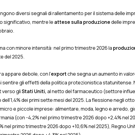
engono diversi segnali di rallentamento per il sistema delle imp
 significativo, mentre le
attese sulla produzione
delle impre
bbraio.
 ma con minore intensità: nel primo trimestre 2026 la
produzio
te del 2025.
a appare debole, con l’
export
che segna un aumento in valor
i sentire gli effetti della politica protezionistica statunitense
t verso gli
Stati Uniti,
al netto del farmaceutico (settore influ
ell’1,4% dei primi sette mesi del 2025. La flessione negli otto 
micro e piccole imprese: alimentare, moda, legno e arredo, gioi
ania (con -4,2% nel primo trimestre 2026 dopo +2,4% nel 202
 nel primo trimestre 2026 dopo +10,6% nel 2025), Regno Unito