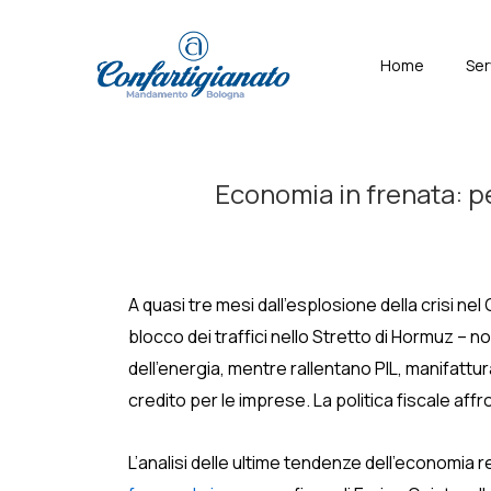
↓
Skip
Menù
Home
Ser
to
Principal
Main
Content
Economia in frenata: pe
A quasi tre mesi dall’esplosione della crisi n
blocco dei traffici nello Stretto di Hormuz – 
dell’energia, mentre rallentano PIL, manifattur
credito per le imprese. La politica fiscale affr
L’analisi delle ultime tendenze dell’economia 