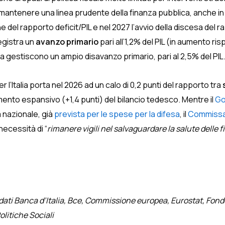
 a mantenere una linea prudente della finanza pubblica, anche
e del rapporto deficit/PIL e nel 2027 l’avvio della discesa del 
egistra un
avanzo primario
pari all’1,2% del PIL (in aumento r
ia gestiscono un ampio disavanzo primario, pari al 2,5% del PIL
r l’Italia porta nel 2026 ad un calo di 0,2 punti del rapporto tra
amento espansivo (+1,4 punti) del bilancio tedesco. Mentre il
Go
a nazionale, già
prevista per le spese per la difesa
, il
Commissar
necessità di “
rimanere vigili nel salvaguardare la salute delle 
 dati Banca d’Italia, Bce, Commissione europea, Eurostat, Fon
litiche Sociali