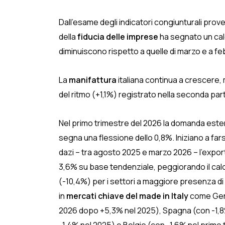
Dall’esame degli indicatori congiunturali prov
della
fiducia delle imprese
ha segnato un calo
diminuiscono rispetto a quelle di marzo e a fe
La
manifattura
italiana continua a crescere,
del ritmo (+1,1%) registrato nella seconda par
Nel primo trimestre del 2026 la domanda ester
segna una flessione dello 0,8%. Iniziano a fars
dazi – tra agosto 2025 e marzo 2026 – l’expor
3,6% su base tendenziale, peggiorando il calo d
(-10,4%) per i settori a maggiore presenza di 
in
mercati chiave del made in Italy
come Germ
2026 dopo +5,3% nel 2025), Spagna (con -1,8%