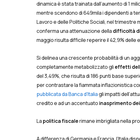
dinamica è stata trainata dall’aumento di 1 mi
mentre scendono di 649mila i dipendenti a te
Lavoro e delle Politiche Sociali, nel trimestre
conferma una attenuazione della
difficoltà
maggio risulta difficile reperire il 42,9% dell
Si delinea una crescente probabilità di un a
completamente metabolizzato gli
effetti de
del 3,49%, che risulta di 186 punti base super
per contrastare la fiammata inflazionistica co
pubblicata da Banca d’Italia
gli impatti dell’at
credito e ad un accentuato
inasprimento dei c
La
politica fiscale
rimane imbrigliata nella proc
A differenza di Germania e Francia, l’Italia disp