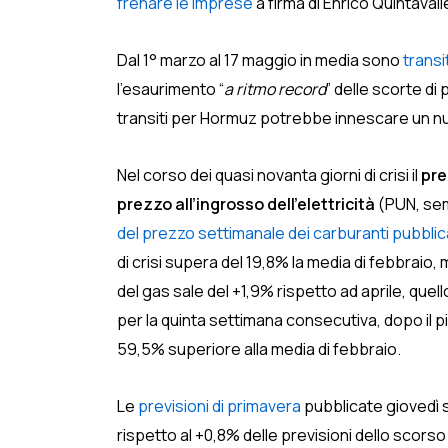
frenare le imprese
a firma di Enrico Quintavall
Dal 1° marzo al 17 maggio in media sono
transi
l’esaurimento “
a ritmo record
” delle scorte di
transiti per Hormuz potrebbe innescare un nuov
Nel corso dei quasi novanta giorni di crisi il
pre
prezzo all’ingrosso dell’elettricità
(PUN, semp
del prezzo settimanale dei carburanti pubbli
di crisi supera del 19,8% la media di febbraio, 
del gas sale del +1,9% rispetto ad aprile, quell
per la quinta settimana consecutiva, dopo il p
59,5% superiore alla media di febbraio.
Le
previsioni di primavera
pubblicate giovedì s
rispetto al +0,8% delle previsioni dello scor