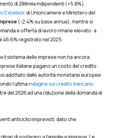
emento di 288mila indipendenti (+5,8%),
o Excelsior
di Unioncamere e Ministero del
 imprese
(-2,4% su base annua), mentre si
omanda e offerta di lavoro rimane elevato: a
 al 46,6% registrato nel 2025.
 il sistema delle imprese non ha ancora
imprese italiane pagano un costo del credito
assi adottato dalle autorità monetarie europee
condo l’ultima
indagine sul credito bancario
stre del 2026 ad una riduzione della domanda di
enti anticiclici imprevisti, dato che
aordinari di sostegno a famiglie e imprese. Le