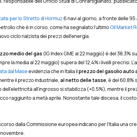
e, responsabile dell’Ufficio Studi di Confartigianato, pubblicato 
tate per lo Stretto di Hormuz
6 navi al giorno, a fronte delle 9
 petrolio che è in corso, come ha segnalato l’ultimo
Oil Market 
o ciclo rialzista dei prezzi dell’energia.
zzo medio del gas
(IG Index GME al 22 maggio) è del 38,3% sup
re la media al 22 maggio) supera del 12,4% i livelli precrisi. L’an
cata dal Mase
evidenzia che in Italia il
prezzo del gasolio auto 
mentre il prezzo industriale,
al netto delle tasse
, è del 60,8% s
o dell’elettricità all’ingrosso si stabilizza (+0,5%), mentre il p
icco raggiunto a metà aprile. Nonostante tale discesa, il costo 
corso dalla Commissione europea indicano per l’Italia una cre
so novembre.