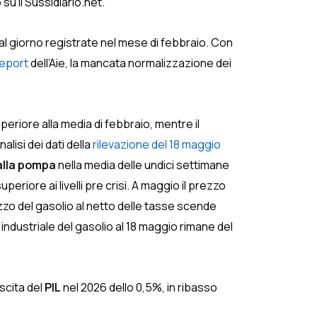
su il Sussidiario.net.
5 al giorno registrate nel mese di febbraio. Con
Report
dell’Aie, la mancata normalizzazione dei
eriore alla media di febbraio, mentre il
alisi dei dati della
rilevazione del 18 maggio
alla pompa
nella media delle undici settimane
uperiore ai livelli pre crisi. A maggio il prezzo
rezzo del gasolio al netto delle tasse scende
industriale del gasolio al 18 maggio rimane del
scita del
PIL
nel 2026 dello 0,5%, in ribasso