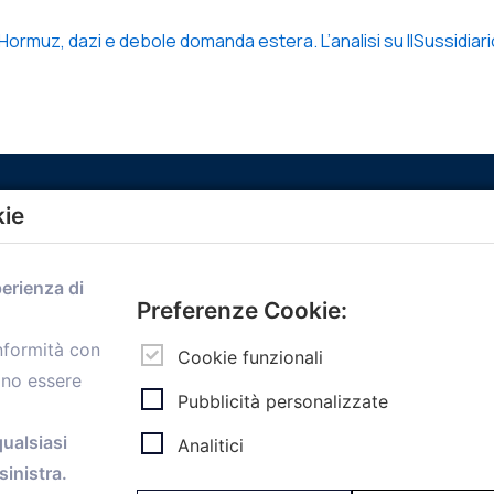
 Hormuz, dazi e debole domanda estera. L’analisi su IlSussidiar
kie
Menù
perienza di
Home
Preferenze Cookie:
Servizi
onformità con
Convenzioni
Cookie funzionali
ono essere
Voce delle Nostre aziende
Pubblicità personalizzate
Informazioni Ex L. 124/2017
News
qualsiasi
Analitici
Contatti
inistra.