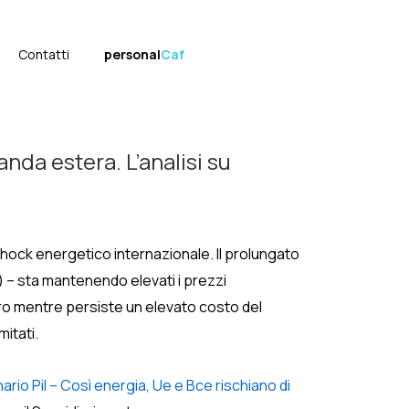
Contatti
personal
Caf
nda estera. L’analisi su
 shock energetico internazionale. Il prolungato
) – sta mantenendo elevati i prezzi
avoro mentre persiste un elevato costo del
mitati.
ario Pil – Così energia, Ue e Bce rischiano di