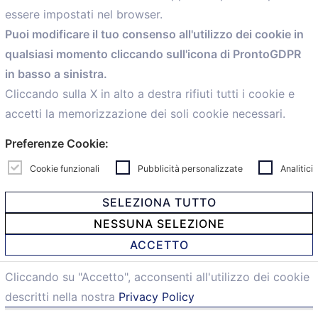
essere impostati nel browser.
Home
Puoi modificare il tuo consenso all'utilizzo dei cookie in
Servizi
qualsiasi momento cliccando sull'icona di ProntoGDPR
Convenzioni
in basso a sinistra.
Voce delle Nostre aziende
Informazioni Ex L. 124/2017
Cliccando sulla X in alto a destra rifiuti tutti i cookie e
News
accetti la memorizzazione dei soli cookie necessari.
Contatti
Preferenze Cookie:
personal
Caf
Cookie funzionali
Pubblicità personalizzate
Analitici
SELEZIONA TUTTO
NESSUNA SELEZIONE
© 2021 Confartigianato Imprese Mandamento Bologna -
ACCETTO
Via Papini, 18 - 40128 Bologna - Italy
Tel.
051 4222150
- Fax 051 6414942 - C.F. 00329130371 -
Cliccando su "Accetto", acconsenti all'utilizzo dei cookie
Privacy e Cookie
descritti nella nostra
Privacy Policy