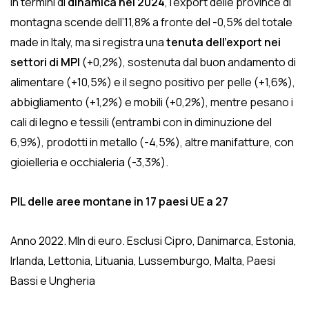
In termini di
dinamica nel 2024
, l’export delle province di
montagna scende dell’11,8% a fronte del -0,5% del totale
made in Italy, ma si registra una
tenuta dell’export nei
settori di MPI
(+0,2%), sostenuta dal buon andamento di
alimentare (+10,5%) e il segno positivo per pelle (+1,6%),
abbigliamento (+1,2%) e mobili (+0,2%), mentre pesano i
cali di legno e tessili (entrambi con in diminuzione del
6,9%), prodotti in metallo (-4,5%), altre manifatture, con
gioielleria e occhialeria (-3,3%).
PIL delle aree montane in 17 paesi UE a 27
Anno 2022. Mln di euro. Esclusi Cipro, Danimarca, Estonia,
Irlanda, Lettonia, Lituania, Lussemburgo, Malta, Paesi
Bassi e Ungheria