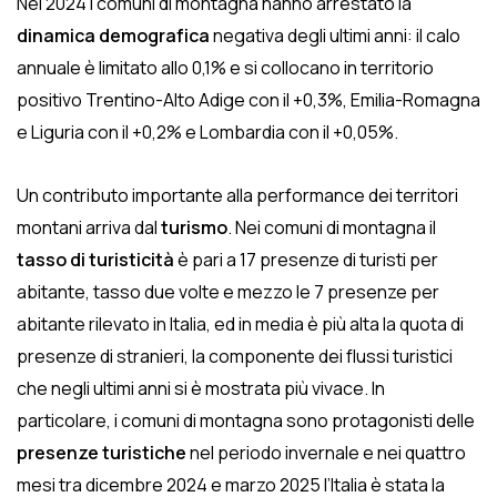
Nel 2024 i comuni di montagna hanno arrestato la
dinamica demografica
negativa degli ultimi anni: il calo
annuale è limitato allo 0,1% e si collocano in territorio
positivo Trentino-Alto Adige con il +0,3%, Emilia-Romagna
e Liguria con il +0,2% e Lombardia con il +0,05%.
Un contributo importante alla performance dei territori
montani arriva dal
turismo
. Nei comuni di montagna il
tasso di turisticità
è pari a 17 presenze di turisti per
abitante, tasso due volte e mezzo le 7 presenze per
abitante rilevato in Italia, ed in media è più alta la quota di
presenze di stranieri, la componente dei flussi turistici
che negli ultimi anni si è mostrata più vivace. In
particolare, i comuni di montagna sono protagonisti delle
presenze turistiche
nel periodo invernale e nei quattro
mesi tra dicembre 2024 e marzo 2025 l’Italia è stata la