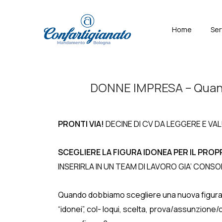
↓
Skip
Menù
Home
Ser
to
Principal
Main
Content
DONNE IMPRESA – Quando i
PRONTI VIA!
DECINE DI CV DA LEGGERE E VA
SCEGLIERE LA FIGURA IDONEA PER IL
PROPR
INSERIRLA IN UN TEAM DI LAVORO GIA’ CONS
Quando dobbiamo scegliere una nuova figura pro
“idonei”, col- loqui, scelta, prova/assunzione/