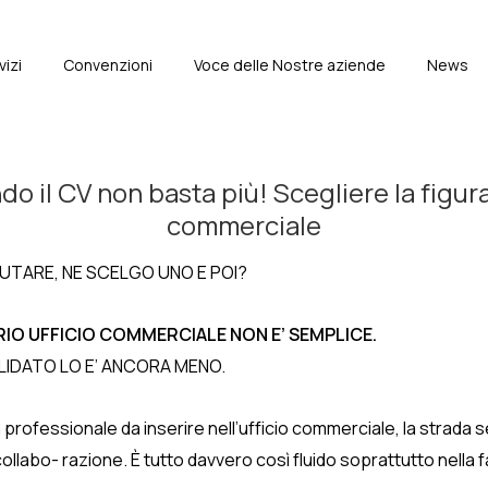
vizi
Convenzioni
Voce delle Nostre aziende
News
e
l CV non basta più! Scegliere la figura 
commerciale
LUTARE, NE SCELGO UNO E POI?
IO UFFICIO COMMERCIALE NON E’ SEMPLICE.
OLIDATO LO E’ ANCORA MENO.
fessionale da inserire nell’ufficio commerciale, la strada sem
collabo- razione. È tutto davvero così fluido soprattutto nell