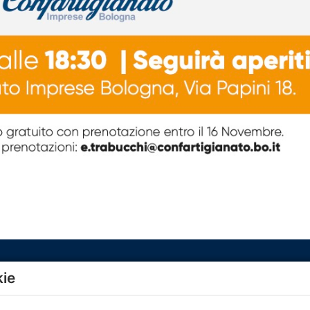
kie
Menù