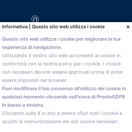
×
Informativa | Questo sito web utilizza i cookie
Questo sito web utilizza i cookie per migliorare la tua
esperienza di navigazione.
comunicazione@confartigianato.bo.it
Utilizzando il nostro sito web acconsenti ai cookie in
conformità con la nostra policy per i cookie. I cookie
Menù
non necessari devono essere approvati prima di poter
essere impostati nel browser.
Home
Puoi modificare il tuo consenso all'utilizzo dei cookie in
Servizi
qualsiasi momento cliccando sull'icona di ProntoGDPR
Convenzioni
in basso a sinistra.
Voce delle Nostre aziende
Informazioni Ex L. 124/2017
Cliccando sulla X in alto a destra rifiuti tutti i cookie e
News
accetti la memorizzazione dei soli cookie necessari.
Contatti