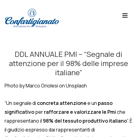
↓
Skip
ME
to
Main
Content
Menù
Principale
DDL ANNUALE PMI – “Segnale di
attenzione per il 98% delle imprese
italiane”
Photo by Marco Oriolesi on Unsplash
“Un segnale di
concreta attenzione
e un
passo
significativo
per
rafforzare e valorizzare le Pmi
che
rappresentano il
98% del tessuto produttivo italiano
”. È
il giudizio espresso dai rappresentanti di