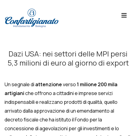
↓
Skip
ME
to
Main
Content
Menù
Principale
Dazi USA: nei settori delle MPI persi
5,3 milioni di euro al giorno di export
Un segnale di
attenzione
verso
1 milione 200 mila
artigiani
che offrono a cittadini e imprese servizi
indispensabili e realizzano prodotti di qualità, quello
arrivato dalla approvazione di un emendamento al
decreto fiscale che ha istituto il Fondo per la
concessione di agevolazioni per gli investimenti e lo