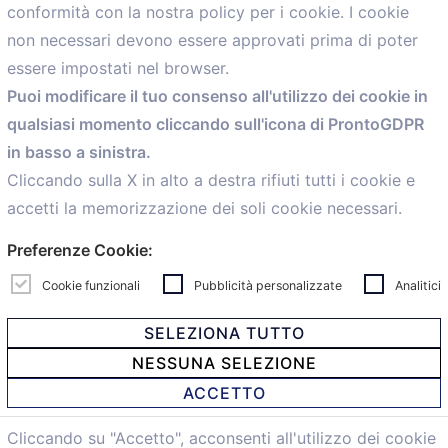
conformità con la nostra policy per i cookie. I cookie
Menù
non necessari devono essere approvati prima di poter
essere impostati nel browser.
Home
Puoi modificare il tuo consenso all'utilizzo dei cookie in
Servizi
qualsiasi momento cliccando sull'icona di ProntoGDPR
Convenzioni
in basso a sinistra.
Voce delle Nostre aziende
Informazioni Ex L. 124/2017
Cliccando sulla X in alto a destra rifiuti tutti i cookie e
News
accetti la memorizzazione dei soli cookie necessari.
Contatti
Preferenze Cookie:
personal
Caf
Cookie funzionali
Pubblicità personalizzate
Analitici
SELEZIONA TUTTO
NESSUNA SELEZIONE
© 2021 Confartigianato Imprese Mandamento Bologna -
ACCETTO
Via Papini, 18 - 40128 Bologna - Italy
Tel.
051 4222150
- Fax 051 6414942 - C.F. 00329130371 -
Cliccando su "Accetto", acconsenti all'utilizzo dei cookie
Privacy e Cookie