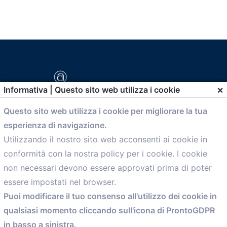
×
Informativa | Questo sito web utilizza i cookie
Questo sito web utilizza i cookie per migliorare la tua
esperienza di navigazione.
comunicazione@confartigianato.bo.it
Utilizzando il nostro sito web acconsenti ai cookie in
conformità con la nostra policy per i cookie. I cookie
Menù
non necessari devono essere approvati prima di poter
essere impostati nel browser.
Home
Puoi modificare il tuo consenso all'utilizzo dei cookie in
Servizi
qualsiasi momento cliccando sull'icona di ProntoGDPR
Convenzioni
in basso a sinistra.
Voce delle Nostre aziende