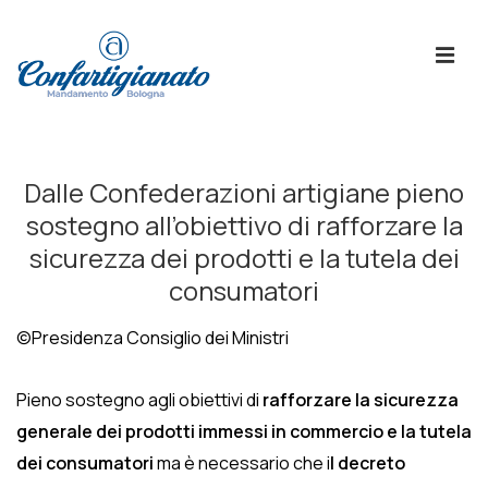
↓
Skip
ME
to
Main
Content
Menù
Principale
Dalle Confederazioni artigiane pieno
sostegno all’obiettivo di rafforzare la
sicurezza dei prodotti e la tutela dei
consumatori
©Presidenza Consiglio dei Ministri
Pieno sostegno agli obiettivi di
rafforzare la sicurezza
generale dei prodotti immessi in commercio e la tutela
dei consumatori
ma è necessario che i
l decreto