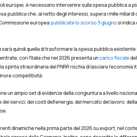
ncoli europei, è necessario intervenire sulla spesa pubblica a p
sa pubblica che, al netto degli interessi, supera i mille miliardi d
la Commissione europea
pubblicate lo scorso 3 giugno
si indica d
o
sarà quindi quella di trasformare la spesa pubblica esistente i
 entrate, con l’Italia che nel 2026 presenta un
carico fiscale
del
della spinta straordinaria del PNRR rischia di lasciare l’economi
nore competitività.
ene un ampio set di evidenze della congiuntura a livello naziona
dei servizi, dei costi dell’energia, del mercato del lavoro, della
ese.
erenti dinamiche nella prima parte del 2026 su export, nel conte