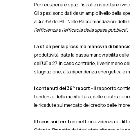
Per recuperare spazi fiscali e rispettare i vi
Gli spazi sono dati da un ampio livello della spe
al 47,3% del PIL. Nelle Raccomandazioni del
l’efficienza e l’efficacia della spesa pubblica
”.
La
sfida per la prossima manovra di bilanci
produttività, data la bassa manovrabilità delle
dell’UE a 27. In caso contrario, il venir meno 
stagnazione, alta dipendenza energetica e mi
I contenuti del 38° report
– Il rapporto conti
tendenze della manifattura, delle costruzioni e 
le ricadute sul mercato del credito delle impr
Il
focus sui territori
mette in evidenzia le diff