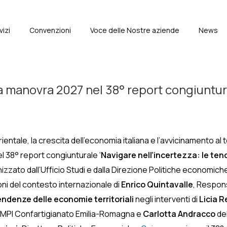
vizi
Convenzioni
Voce delle Nostre aziende
News
e
la manovra 2027 nel 38° report congiuntur
rientale, la crescita dell’economia italiana e l’avvicinamento al
l 38° report congiunturale ‘
Navigare nell’incertezza: le te
zzato dall’Ufficio Studi e dalla Direzione Politiche economich
ioni del contesto internazionale di
Enrico Quintavalle
, Respons
endenze delle economie territoriali
negli interventi di
Licia R
 MPI Confartigianato Emilia-Romagna e
Carlotta Andracco
del