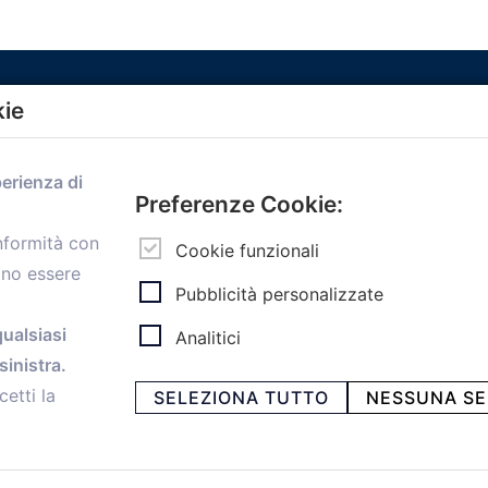
kie
Menù
perienza di
Home
Preferenze Cookie:
Servizi
onformità con
Convenzioni
Cookie funzionali
ono essere
Voce delle Nostre aziende
Pubblicità personalizzate
Informazioni Ex L. 124/2017
News
qualsiasi
Analitici
Contatti
inistra.
personal
Caf
cetti la
SELEZIONA TUTTO
NESSUNA SE