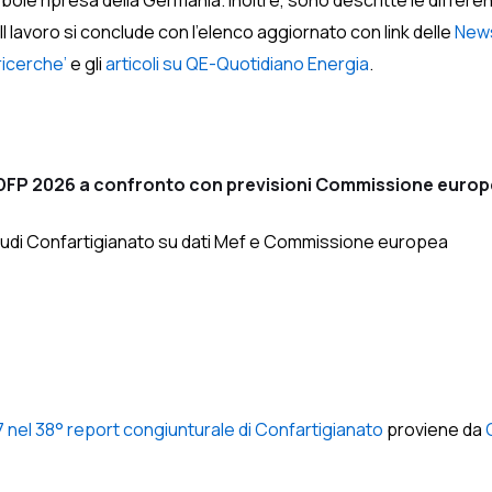
bole ripresa della Germania. Inoltre, sono descritte le different
. Il lavoro si conclude con l’elenco aggiornato con link delle
News
ricerche’
e gli
articoli su QE-Quotidiano Energia
.
L: DFP 2026 a confronto con previsioni Commissione euro
Studi Confartigianato su dati Mef e Commissione europea
 nel 38° report congiunturale di Confartigianato
proviene da