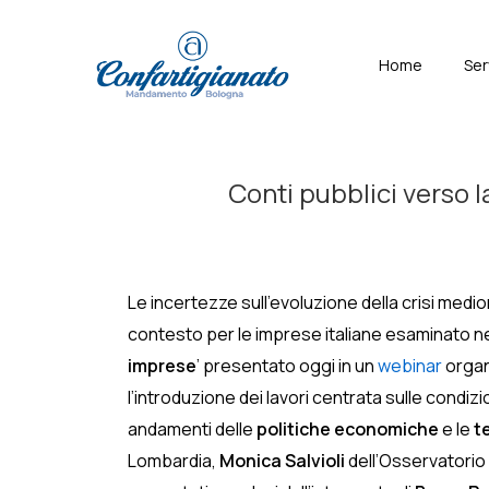
↓
Skip
Menù
Home
Ser
to
Principal
Main
Content
Conti pubblici verso 
Le incertezze sull’evoluzione della crisi medio
contesto per le imprese italiane esaminato ne
imprese
’ presentato oggi in un
webinar
organi
l’introduzione dei lavori centrata sulle condiz
andamenti delle
politiche economiche
e le
t
Lombardia,
Monica Salvioli
dell’Osservatorio