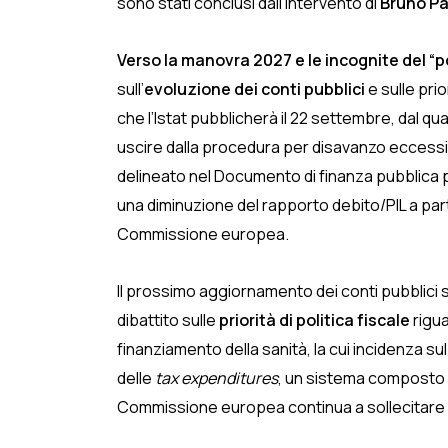
sono stati conclusi dall’intervento di
Bruno Pa
Verso la manovra 2027 e le incognite del “
sull’
evoluzione dei conti pubblici
e sulle pri
che l’Istat pubblicherà il 22 settembre, dal qu
uscire dalla procedura per disavanzo eccessivo
delineato nel Documento di finanza pubblica p
una diminuzione del rapporto debito/PIL a parti
Commissione europea.
Il prossimo aggiornamento dei conti pubblici 
dibattito sulle
priorità di politica fiscale
rigua
finanziamento della sanità, la cui incidenza sul
delle
tax expenditures
, un sistema composto d
Commissione europea continua a sollecitare u