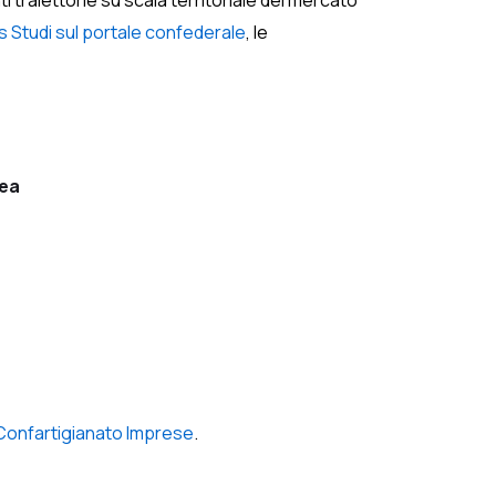
i traiettorie su scala territoriale del mercato
 Studi sul portale confederale
, le
pea
Confartigianato Imprese
.