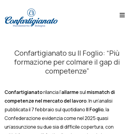
↓
Skip
ME
to
Main
Content
Menù
Principale
Confartigianato su Il Foglio: “Più
formazione per colmare il gap di
competenze”
Confartigianato
rilancia l’
allarme
sul
mismatch di
competenze nel mercato del lavoro
. In un’analisi
pubblicata il 7 febbraio sul quotidiano
Il Foglio
, la
Confederazione evidenzia come nel 2025 quasi
un’assunzione su due sia di difficile copertura,
con