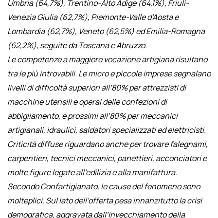
Umbria (64,7%), Trentino-Alto Adige (64,1%), Friuli-
Venezia Giulia (62,7%), Piemonte-Valle d’Aosta e
Lombardia (62,7%), Veneto (62,5%) ed Emilia-Romagna
(62,2%), seguite da Toscana e Abruzzo.
Le competenze a maggiore vocazione artigiana risultano
tra le più introvabili. Le micro e piccole imprese segnalano
livelli di difficoltà superiori all’80% per attrezzisti di
macchine utensili e operai delle confezioni di
abbigliamento, e prossimi all’80% per meccanici
artigianali, idraulici, saldatori specializzati ed elettricisti.
Criticità diffuse riguardano anche per trovare falegnami,
carpentieri, tecnici meccanici, panettieri, acconciatori e
molte figure legate all’edilizia e alla manifattura.
Secondo Confartigianato, le cause del fenomeno sono
molteplici. Sul lato dell’offerta pesa innanzitutto la crisi
demografica, aggravata dall’invecchiamento della