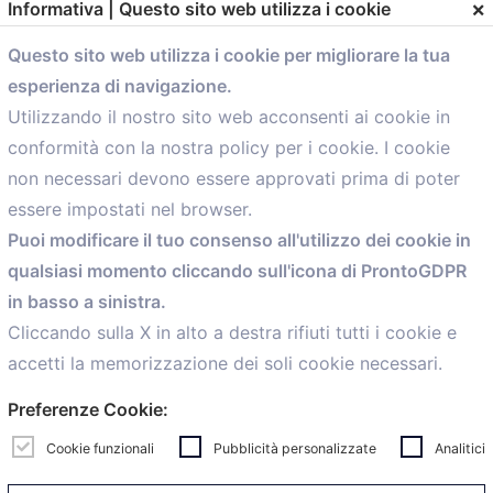
×
Informativa | Questo sito web utilizza i cookie
Questo sito web utilizza i cookie per migliorare la tua
esperienza di navigazione.
comunicazione@confartigianato.bo.it
Utilizzando il nostro sito web acconsenti ai cookie in
conformità con la nostra policy per i cookie. I cookie
Menù
non necessari devono essere approvati prima di poter
essere impostati nel browser.
Home
Puoi modificare il tuo consenso all'utilizzo dei cookie in
Servizi
qualsiasi momento cliccando sull'icona di ProntoGDPR
Convenzioni
in basso a sinistra.
Voce delle Nostre aziende
Informazioni Ex L. 124/2017
Cliccando sulla X in alto a destra rifiuti tutti i cookie e
News
accetti la memorizzazione dei soli cookie necessari.
Contatti
Preferenze Cookie:
personal
Caf
Cookie funzionali
Pubblicità personalizzate
Analitici