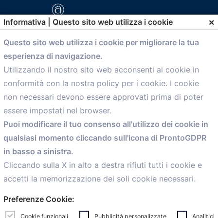
×
Informativa | Questo sito web utilizza i cookie
Questo sito web utilizza i cookie per migliorare la tua
esperienza di navigazione.
comunicazione@confartigianato.bo.it
Utilizzando il nostro sito web acconsenti ai cookie in
conformità con la nostra policy per i cookie. I cookie
Menù
non necessari devono essere approvati prima di poter
essere impostati nel browser.
Home
Puoi modificare il tuo consenso all'utilizzo dei cookie in
Servizi
qualsiasi momento cliccando sull'icona di ProntoGDPR
Convenzioni
in basso a sinistra.
Voce delle Nostre aziende
Informazioni Ex L. 124/2017
Cliccando sulla X in alto a destra rifiuti tutti i cookie e
News
accetti la memorizzazione dei soli cookie necessari.
Contatti
Preferenze Cookie:
personal
Caf
Cookie funzionali
Pubblicità personalizzate
Analitici