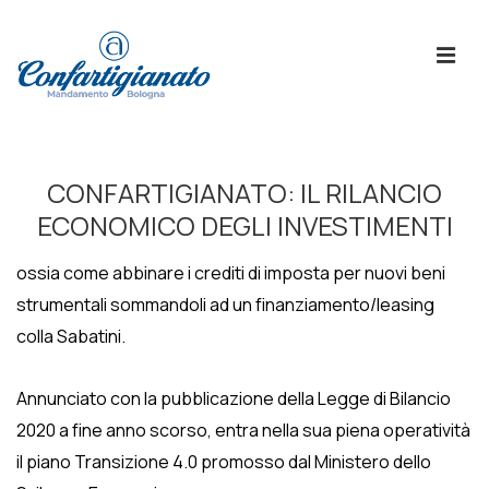
↓
Skip
ME
to
Main
Content
Menù
Principale
CONFARTIGIANATO: IL RILANCIO
ECONOMICO DEGLI INVESTIMENTI
ossia come abbinare i crediti di imposta per nuovi beni
strumentali sommandoli ad un finanziamento/leasing
colla Sabatini.
Annunciato con la pubblicazione della Legge di Bilancio
2020 a fine anno scorso, entra nella sua piena operatività
il piano Transizione 4.0 promosso dal Ministero dello