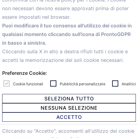
Menù
non necessari devono essere approvati prima di poter
essere impostati nel browser.
Home
Puoi modificare il tuo consenso all'utilizzo dei cookie in
Servizi
qualsiasi momento cliccando sull'icona di ProntoGDPR
Convenzioni
in basso a sinistra.
Voce delle Nostre aziende
Informazioni Ex L. 124/2017
Cliccando sulla X in alto a destra rifiuti tutti i cookie e
News
accetti la memorizzazione dei soli cookie necessari.
Contatti
Preferenze Cookie:
personal
Caf
Cookie funzionali
Pubblicità personalizzate
Analitici
SELEZIONA TUTTO
NESSUNA SELEZIONE
© 2021 Confartigianato Imprese Mandamento Bologna -
ACCETTO
Via Papini, 18 - 40128 Bologna - Italy
Tel.
051 4222150
- Fax 051 6414942 - C.F. 00329130371 -
Cliccando su "Accetto", acconsenti all'utilizzo dei cookie
Privacy e Cookie