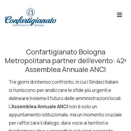
↓
Skip
ME
to
Main
Content
Menù
Principale
Confartigianato Bologna
Metropolitana partner dell’evento: 42ª
Assemblea Annuale ANCI
Tre giorni di intenso confronto, in cui i Sindaci italiani
si riuniscono per analizzare le sfide più urgenti e
delineare insieme il futuro delle amministrazioni locali.
L’
Assemblea Annuale ANCI
non è solo un
appuntamento istituzionale, ma un momento cruciale
per rafforzare il dialogo, dare voce ai territori e