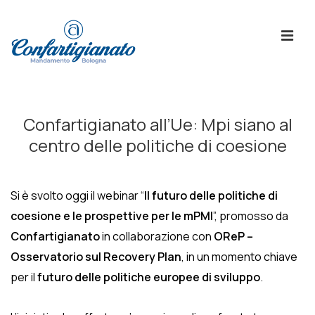
↓
Skip
ME
to
Main
Content
Menù
Principale
Confartigianato all’Ue: Mpi siano al
centro delle politiche di coesione
Si è svolto oggi il webinar “
Il futuro delle politiche di
coesione e le prospettive per le mPMI
”, promosso da
Confartigianato
in collaborazione con
OReP –
Osservatorio sul Recovery Plan
, in un momento chiave
per il
futuro delle politiche europee di sviluppo
.