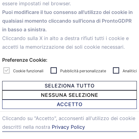
essere impostati nel browser.
Home
Puoi modificare il tuo consenso all'utilizzo dei cookie in
Servizi
qualsiasi momento cliccando sull'icona di ProntoGDPR
Convenzioni
in basso a sinistra.
Voce delle Nostre aziende
Informazioni Ex L. 124/2017
Cliccando sulla X in alto a destra rifiuti tutti i cookie e
News
accetti la memorizzazione dei soli cookie necessari.
Contatti
Preferenze Cookie:
personal
Caf
Cookie funzionali
Pubblicità personalizzate
Analitici
SELEZIONA TUTTO
NESSUNA SELEZIONE
© 2021 Confartigianato Imprese Mandamento Bologna -
ACCETTO
Via Papini, 18 - 40128 Bologna - Italy
Tel.
051 4222150
- Fax 051 6414942 - C.F. 00329130371 -
Cliccando su "Accetto", acconsenti all'utilizzo dei cookie
Privacy e Cookie
descritti nella nostra
Privacy Policy