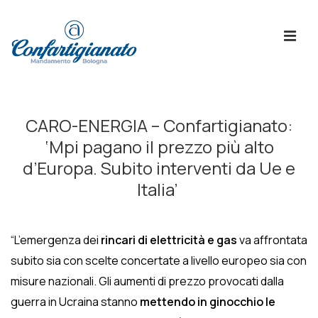
↓
Skip
ME
to
Main
Content
Menù
Principale
CARO-ENERGIA – Confartigianato:
‘Mpi pagano il prezzo più alto
d’Europa. Subito interventi da Ue e
Italia’
“L’emergenza dei
rincari di elettricità e gas
va affrontata
subito sia con scelte concertate a livello europeo sia con
misure nazionali. Gli aumenti di prezzo provocati dalla
guerra in Ucraina stanno
mettendo in ginocchio le