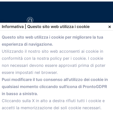
×
Informativa | Questo sito web utilizza i cookie
Questo sito web utilizza i cookie per migliorare la tua
esperienza di navigazione.
comunicazione@confartigianato.bo.it
Utilizzando il nostro sito web acconsenti ai cookie in
conformità con la nostra policy per i cookie. I cookie
Menù
non necessari devono essere approvati prima di poter
essere impostati nel browser.
Home
Puoi modificare il tuo consenso all'utilizzo dei cookie in
Servizi
qualsiasi momento cliccando sull'icona di ProntoGDPR
Convenzioni
in basso a sinistra.
Voce delle Nostre aziende
Informazioni Ex L. 124/2017
Cliccando sulla X in alto a destra rifiuti tutti i cookie e
News
accetti la memorizzazione dei soli cookie necessari.