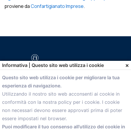
proviene da
Confartigianato Imprese
.
×
Informativa | Questo sito web utilizza i cookie
Questo sito web utilizza i cookie per migliorare la tua
esperienza di navigazione.
comunicazione@confartigianato.bo.it
Utilizzando il nostro sito web acconsenti ai cookie in
conformità con la nostra policy per i cookie. I cookie
Menù
non necessari devono essere approvati prima di poter
essere impostati nel browser.
Home
Puoi modificare il tuo consenso all'utilizzo dei cookie in
Servizi