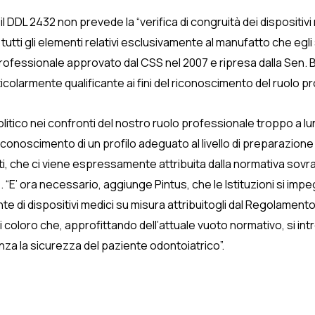
l DDL 2432 non prevede la “verifica di congruità dei dispositiv
e, tutti gli elementi relativi esclusivamente al manufatto che eg
professionale approvato dal CSS nel 2007 e ripresa dalla Sen. 
colarmente qualificante ai fini del riconoscimento del ruolo p
olitico nei confronti del nostro ruolo professionale troppo a l
riconoscimento di un profilo adeguato al livello di preparazione 
otti, che ci viene espressamente attribuita dalla normativa so
s
. “E’ ora necessario, aggiunge Pintus, che le Istituzioni si im
te di dispositivi medici su misura attribuitogli dal Regolamento
i coloro che, approfittando dell’attuale vuoto normativo, si i
enza la sicurezza del paziente odontoiatrico”.