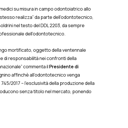
i medici su misura in campo odontoiatrico allo
li stesso realizza” da parte dell’odontotecnico,
Boldrini nel testo del DDL 2203, da sempre
rofessionale dell’odontotecnico.
ungo mortificato, oggetto della ventennale
e di responsabilità nei confronti della
vranazionale” commenta il
Presidente di
pegnino affinchè all’odontotecnico venga
 745/2017 – l’esclusività della produzione della
ntroducono senza titolo nel mercato, ponendo