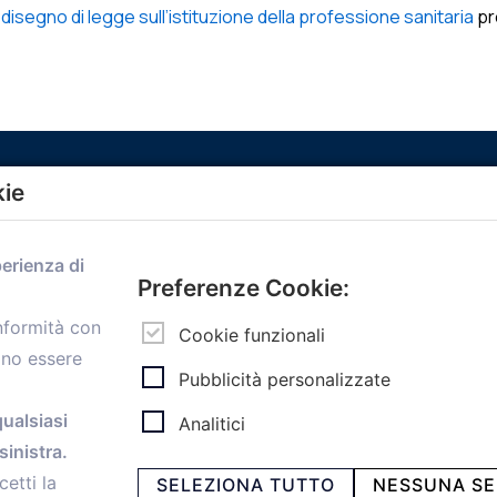
egno di legge sull’istituzione della professione sanitaria
pr
kie
Menù
perienza di
Home
Preferenze Cookie:
Servizi
onformità con
Convenzioni
Cookie funzionali
ono essere
Voce delle Nostre aziende
Pubblicità personalizzate
Informazioni Ex L. 124/2017
News
qualsiasi
Analitici
Contatti
inistra.
personal
Caf
cetti la
SELEZIONA TUTTO
NESSUNA SE