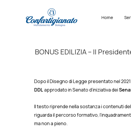
↓
Skip
Menù
Home
Ser
to
Principal
Main
Content
BONUS EDILIZIA – Il Presidente
Dopo il Disegno di Legge presentato nel 2021 da
DDL
approdato in Senato d’iniziativa dei
Senat
Il testo riprende nella sostanza i contenuti 
riguarda il percorso formativo, l’inquadrament
ma non a pieno.