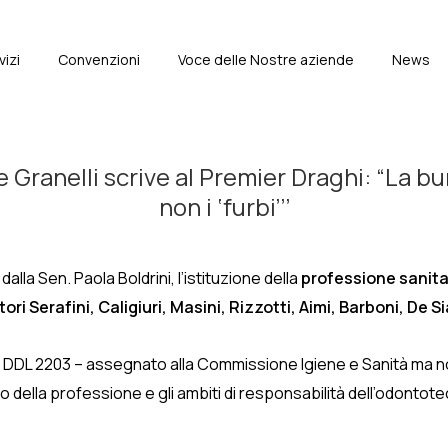
vizi
Convenzioni
Voce delle Nostre aziende
News
e
 Granelli scrive al Premier Draghi: “La bur
non i ‘furbi’’’
lla Sen. Paola Boldrini, l’istituzione della
professione sanita
ori Serafini, Caligiuri, Masini, Rizzotti, Aimi, Barboni, De 
del DDL 2203 – assegnato alla Commissione Igiene e Sanità ma 
o della professione e gli ambiti di responsabilità dell’odonto