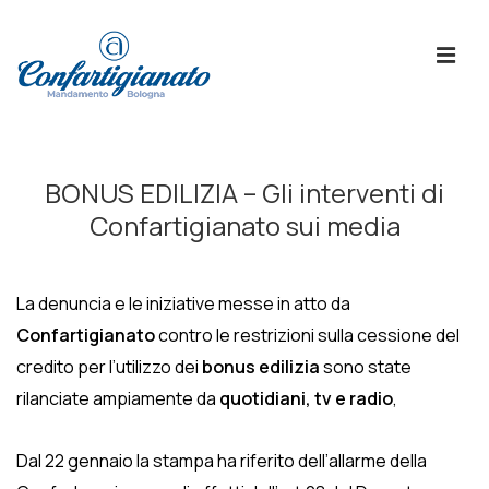
↓
Skip
ME
to
Main
Content
Menù
Principale
BONUS EDILIZIA – Gli interventi di
Confartigianato sui media
La denuncia e le iniziative messe in atto da
Confartigianato
contro le restrizioni sulla cessione del
credito per l’utilizzo dei
bonus edilizia
sono state
rilanciate ampiamente da
quotidiani, tv e radio
,
Dal 22 gennaio la stampa ha riferito dell’allarme della