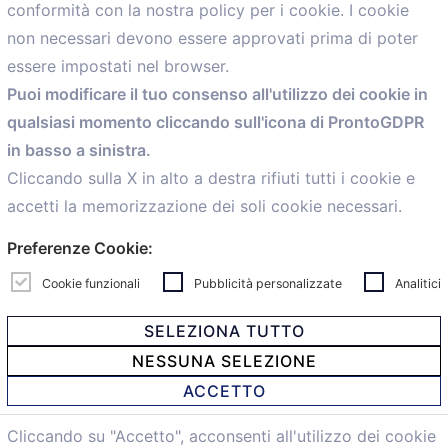
conformità con la nostra policy per i cookie. I cookie
Menù
non necessari devono essere approvati prima di poter
essere impostati nel browser.
Home
Puoi modificare il tuo consenso all'utilizzo dei cookie in
Servizi
qualsiasi momento cliccando sull'icona di ProntoGDPR
Convenzioni
in basso a sinistra.
Voce delle Nostre aziende
Informazioni Ex L. 124/2017
Cliccando sulla X in alto a destra rifiuti tutti i cookie e
News
accetti la memorizzazione dei soli cookie necessari.
Contatti
Preferenze Cookie:
personal
Caf
Cookie funzionali
Pubblicità personalizzate
Analitici
SELEZIONA TUTTO
NESSUNA SELEZIONE
© 2021 Confartigianato Imprese Mandamento Bologna -
ACCETTO
Via Papini, 18 - 40128 Bologna - Italy
Tel.
051 4222150
- Fax 051 6414942 - C.F. 00329130371 -
Cliccando su "Accetto", acconsenti all'utilizzo dei cookie
Privacy e Cookie