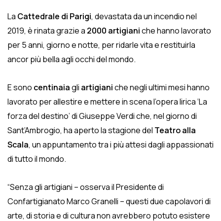
La
Cattedrale di Parigi
, devastata da un incendio nel
2019, è rinata grazie a
2000 artigiani
che hanno lavorato
per 5 anni, giorno e notte, per ridarle vita e restituirla
ancor più bella agli occhi del mondo.
E sono
centinaia
gli
artigiani
che negli ultimi mesi hanno
lavorato per allestire e mettere in scena l’opera lirica ‘La
forza del destino’ di Giuseppe Verdi che, nel giorno di
Sant’Ambrogio, ha aperto la stagione del
Teatro alla
Scala
, un appuntamento tra i più attesi dagli appassionati
di tutto il mondo.
“Senza gli artigiani – osserva il Presidente di
Confartigianato Marco Granelli – questi due capolavori di
arte, di storia e di cultura non avrebbero potuto esistere