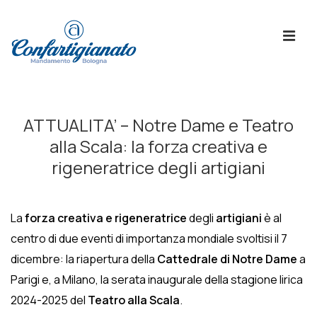
↓
Skip
ME
to
Main
Content
Menù
Principale
ATTUALITA’ – Notre Dame e Teatro
alla Scala: la forza creativa e
rigeneratrice degli artigiani
La
forza creativa e rigeneratrice
degli
artigiani
è al
centro di due eventi di importanza mondiale svoltisi il 7
dicembre: la riapertura della
Cattedrale di Notre Dame
a
Parigi e, a Milano, la serata inaugurale della stagione lirica
2024-2025 del
Teatro alla Scala
.