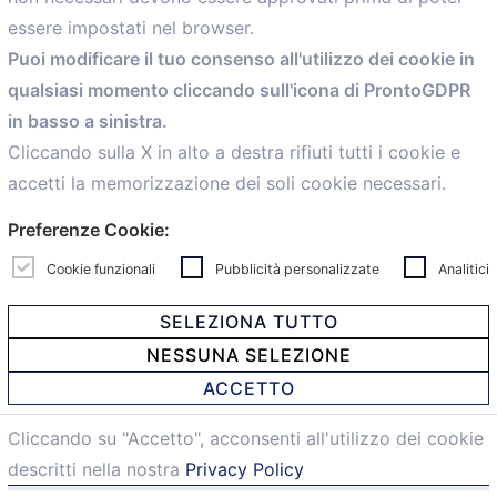
essere impostati nel browser.
Home
Puoi modificare il tuo consenso all'utilizzo dei cookie in
Servizi
qualsiasi momento cliccando sull'icona di ProntoGDPR
Convenzioni
in basso a sinistra.
Voce delle Nostre aziende
Informazioni Ex L. 124/2017
Cliccando sulla X in alto a destra rifiuti tutti i cookie e
News
accetti la memorizzazione dei soli cookie necessari.
Contatti
Preferenze Cookie:
personal
Caf
Cookie funzionali
Pubblicità personalizzate
Analitici
SELEZIONA TUTTO
NESSUNA SELEZIONE
© 2021 Confartigianato Imprese Mandamento Bologna -
ACCETTO
Via Papini, 18 - 40128 Bologna - Italy
Tel.
051 4222150
- Fax 051 6414942 - C.F. 00329130371 -
Cliccando su "Accetto", acconsenti all'utilizzo dei cookie
Privacy e Cookie
descritti nella nostra
Privacy Policy