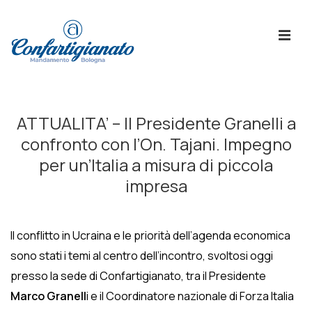
↓
Skip
ME
to
Main
Content
Menù
Principale
ATTUALITA’ – Il Presidente Granelli a
confronto con l’On. Tajani. Impegno
per un’Italia a misura di piccola
impresa
Il conflitto in Ucraina e le priorità dell’agenda economica
sono stati i temi al centro dell’incontro, svoltosi oggi
presso la sede di Confartigianato, tra il Presidente
Marco Granell
i e il Coordinatore nazionale di Forza Italia