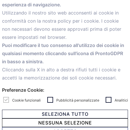
esperienza di navigazione.
comunicazione@confartigianato.bo.it
Utilizzando il nostro sito web acconsenti ai cookie in
conformità con la nostra policy per i cookie. I cookie
Menù
non necessari devono essere approvati prima di poter
essere impostati nel browser.
Home
Puoi modificare il tuo consenso all'utilizzo dei cookie in
Servizi
qualsiasi momento cliccando sull'icona di ProntoGDPR
Convenzioni
in basso a sinistra.
Voce delle Nostre aziende
Informazioni Ex L. 124/2017
Cliccando sulla X in alto a destra rifiuti tutti i cookie e
News
accetti la memorizzazione dei soli cookie necessari.
Contatti
Preferenze Cookie:
personal
Caf
Cookie funzionali
Pubblicità personalizzate
Analitici
SELEZIONA TUTTO
NESSUNA SELEZIONE