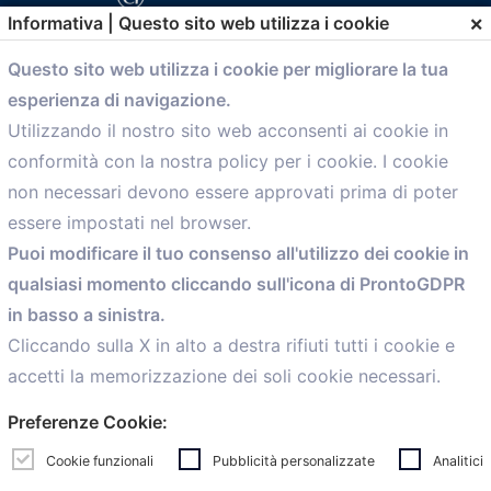
×
Informativa | Questo sito web utilizza i cookie
Questo sito web utilizza i cookie per migliorare la tua
esperienza di navigazione.
comunicazione@confartigianato.bo.it
Utilizzando il nostro sito web acconsenti ai cookie in
conformità con la nostra policy per i cookie. I cookie
Menù
non necessari devono essere approvati prima di poter
essere impostati nel browser.
Home
Puoi modificare il tuo consenso all'utilizzo dei cookie in
Servizi
qualsiasi momento cliccando sull'icona di ProntoGDPR
Convenzioni
in basso a sinistra.
Voce delle Nostre aziende
Informazioni Ex L. 124/2017
Cliccando sulla X in alto a destra rifiuti tutti i cookie e
News
accetti la memorizzazione dei soli cookie necessari.
Contatti
Preferenze Cookie:
personal
Caf
Cookie funzionali
Pubblicità personalizzate
Analitici