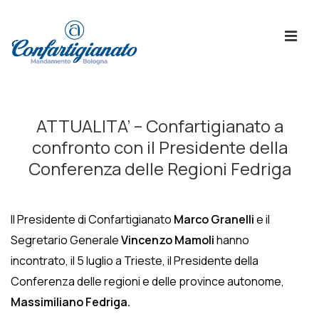
↓
Skip
ME
to
Main
Content
Menù
Principale
ATTUALITA’ – Confartigianato a
confronto con il Presidente della
Conferenza delle Regioni Fedriga
Il Presidente di Confartigianato
Marco Granelli
e il
Segretario Generale
Vincenzo Mamoli
hanno
incontrato, il 5 luglio a Trieste, il Presidente della
Conferenza delle regioni e delle province autonome,
Massimiliano Fedriga.