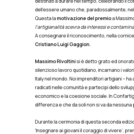
destinati a durare nel tempo, celebrando il co
dell’essere umano che, paradossalmente, nel mo
Questa la
motivazione del premio
a Massimo R
l’artigianalità scevra da interessi e contamina
A consegnare il riconoscimento, nella cornice
Cristiano Luigi Gaggion.
Massimo Rivoltini
si è detto grato ed onorat
silenzioso lavoro quotidiano, incarnano i valori
Italy nel mondo. Noi imprenditori artigiani – 
radicati nelle comunità e partecipi dello svilup
economico e la coesione sociale. In Confartig
differenza e che da soli non si va da nessuna 
Durante la cerimonia di questa seconda edizione
‘Insegnare ai giovani il coraggio di vivere’, p