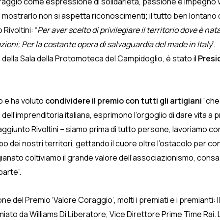
raggio come espressione di solidarietà, passione e impegno ver
strarlo non si aspetta riconoscimenti; il tutto ben lontano dai
ivoltini: “
Per aver scelto di privilegiare il territorio dove è 
zioni; Per la costante opera di salvaguardia del made in Italy
”.
 della Sala della Protomoteca del Campidoglio, è stato il
Presi
o e ha voluto
condividere il premio con tutti gli artigiani
“che 
 dell’imprenditoria italiana, esprimono l’orgoglio di dare vita a
ha aggiunto Rivoltini – siamo prima di tutto persone, lavoriam
po dei nostri territori, gettando il cuore oltre l’ostacolo per c
ianato coltiviamo il grande valore dell’associazionismo, cons
parte”.
 del Premio ‘Valore Coraggio’, molti i premiati e i premianti: I
remiato da Williams Di Liberatore, Vice Direttore Prime Time Rai