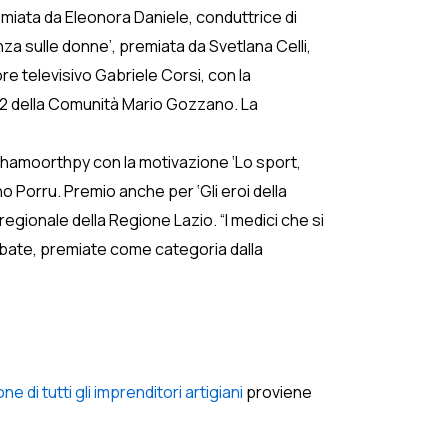
miata da Eleonora Daniele, conduttrice di
nza sulle donne’, premiata da Svetlana Celli,
re televisivo Gabriele Corsi, con la
a2 della Comunità Mario Gozzano. La
eshamoorthpy con la motivazione ‘Lo sport,
no Porru. Premio anche per ‘Gli eroi della
regionale della Regione Lazio. “I medici che si
 Abate, premiate come categoria dalla
 di tutti gli imprenditori artigiani
proviene