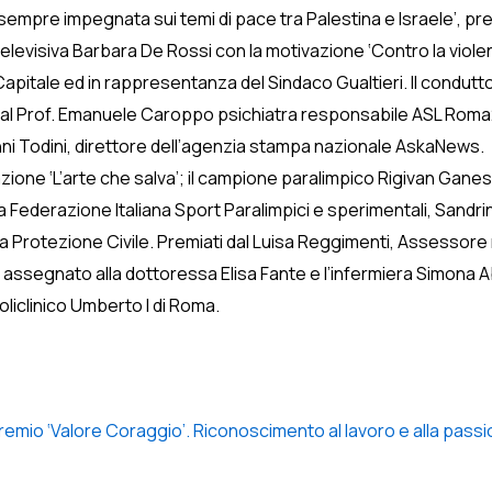
empre impegnata sui temi di pace tra Palestina e Israele’, pre
 televisiva Barbara De Rossi con la motivazione ‘Contro la viole
pitale ed in rappresentanza del Sindaco Gualtieri. Il condutto
 dal Prof. Emanuele Caroppo psichiatra responsabile ASL Rom
nni Todini, direttore dell’agenzia stampa nazionale AskaNews.
zione ‘L’arte che salva’; il campione paralimpico Rigivan Gan
la Federazione Italiana Sport Paralimpici e sperimentali, Sandri
, la Protezione Civile. Premiati dal Luisa Reggimenti, Assessore 
o”, assegnato alla dottoressa Elisa Fante e l’infermiera Simona
oliclinico Umberto I di Roma.
emio ‘Valore Coraggio’. Riconoscimento al lavoro e alla passione