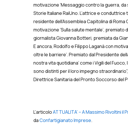
motivazione ‘Messaggio contro la guerra, da s
Storie Italiane RaiUno. L’attrice e conduttrice
residente dell’Assemblea Capitolina di Roma Ca
motivazione ‘Sulla salute mentale’, premiato
giornalista Giovanna Botteri, premiata da Gia
E ancora, Rodolfo e Filippo Laganà con motiva
oltre le barriere’. Premiato dal Presidente del
nostra vita quotidiana’ come i Vigili del Fuoco
sono distinti per il loro impegno straordinari
Direttrice Sanitaria del Pronto Soccorso del P
L’articolo
ATTUALITA’ – A Massimo Rivoltini il Pr
da
Confartigianato Imprese
.