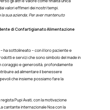
so gli altri e Valore come finalità unica
 valori effimeri dei nostri tempi.
nata la sua azienda; Per aver mantenuto
dente di Confartigianato Alimentazione
– ha sottolineato – con il loro paziente e
 prodotti e servizi che sono simbolo del made in
o con coraggio e generosità, profondamente
ontribuire ad alimentare il benessere
apevoli che insieme possiamo fare la
l regista Pupi Avati, con la motivazione
. La cantante internazionale Noa con la