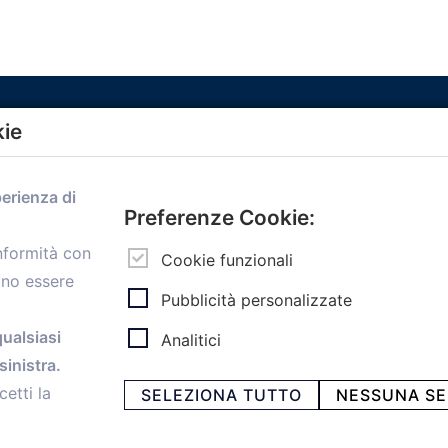
kie
Menù
perienza di
Home
Preferenze Cookie:
Servizi
onformità con
Convenzioni
Cookie funzionali
ono essere
Voce delle Nostre aziende
Pubblicità personalizzate
Informazioni Ex L. 124/2017
News
qualsiasi
Analitici
Contatti
inistra.
personal
Caf
cetti la
SELEZIONA TUTTO
NESSUNA SE