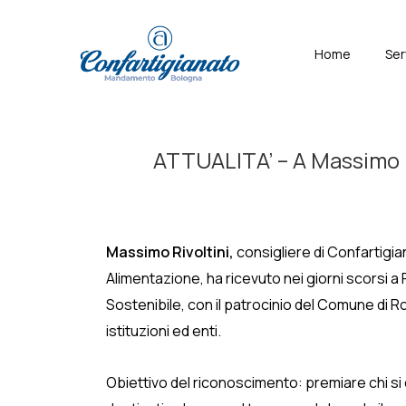
↓
Skip
Menù
Home
Ser
to
Principal
Main
Content
ATTUALITA’ – A Massimo Ri
Massimo Rivoltini,
consigliere di Confartigia
Alimentazione, ha ricevuto nei giorni scorsi a 
Sostenibile, con il patrocinio del Comune di R
istituzioni ed enti.
Obiettivo del riconoscimento: premiare chi si d