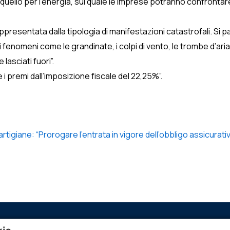
a quello per l’energia, sul quale le imprese potranno confrontare
appresentata dalla tipologia di manifestazioni catastrofali. Si p
fenomeni come le grandinate, i colpi di vento, le trombe d’aria
asciati fuori”.
i premi dall’imposizione fiscale del 22,25%”.
artigiane: “Prorogare l’entrata in vigore dell’obbligo assicurati