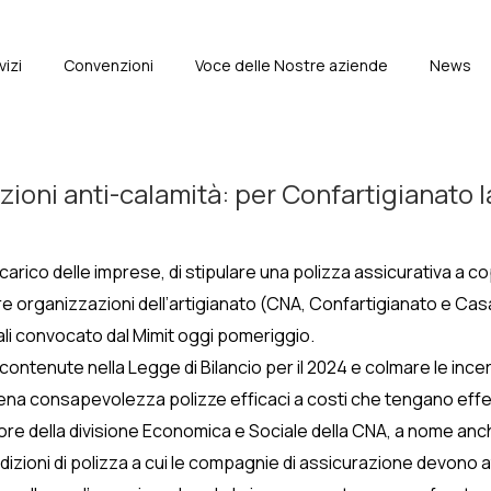
vizi
Convenzioni
Voce delle Nostre aziende
News
e
oni anti-calamità: per Confartigianato l
a carico delle imprese, di stipulare una polizza assicurativa a c
e tre organizzazioni dell’artigianato (CNA, Confartigianato e C
fali convocato dal Mimit oggi pomeriggio.
 contenute nella Legge di Bilancio per il 2024 e colmare le in
iena consapevolezza polizze efficaci a costi che tengano effet
ttore della divisione Economica e Sociale della CNA, a nome anch
ondizioni di polizza a cui le compagnie di assicurazione devono 