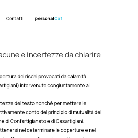
Contatti
personal
Caf
acune e incertezze da chiarire
opertura dei rischi provocati da calamità
asartigiani) intervenute congiuntamente al
certezze del testo nonché per mettere le
tivamente conto del principio di mutualità del
e di Confartigianato e di Casartigiani.
attenersi nel determinare le coperture e nel