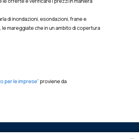
 le offerte e verificare i prezzi in maniera
arla di inondazioni, esondazioni, frane e
, le mareggiate che in un ambito di copertura
vo per le imprese”
proviene da