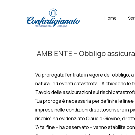
↓
Skip
Menù
Home
Ser
to
Principal
Main
Content
AMBIENTE – Obbligo assicurazi
Va prorogata l’entrata in vigore dell’obbligo, 
naturali ed eventi catastrofali. A chiederlo l
Tavolo delle assicurazioni sui rischi catastro
“La proroga è necessaria per definire le linee
imprese nelle condizioni di sottoscrivere in p
rischio”, ha evidenziato Claudio Giovine, dire
“A tal fine – ha osservato – vanno stabilite c