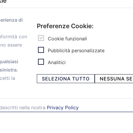
kie
Menù
perienza di
Home
Preferenze Cookie:
Servizi
onformità con
Convenzioni
Cookie funzionali
ono essere
Voce delle Nostre aziende
Pubblicità personalizzate
Informazioni Ex L. 124/2017
News
qualsiasi
Analitici
Contatti
inistra.
personal
Caf
cetti la
SELEZIONA TUTTO
NESSUNA SE
descritti nella nostra
Privacy Policy
ia Papini, 18 - 40128 Bologna - Italy
 -
Privacy e Cookie