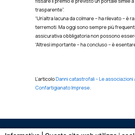
fissare il premio e previsto un portale simile 
trasparente”.
“Un’altra lacuna da colmare – ha rilevato – è r
terremoti. Ma oggi sono sempre più frequenti 
assicurativa obbligatoria non possono essere l
“Altresì importante – ha concluso – è esentare 
L’articolo
Danni catastrofali – Le associazioni 
Confartigianato Imprese
.