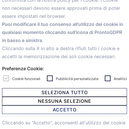
conformità con la nostra policy per i cookie. I cookie
Menù
non necessari devono essere approvati prima di poter
essere impostati nel browser.
Home
Puoi modificare il tuo consenso all'utilizzo dei cookie in
Servizi
qualsiasi momento cliccando sull'icona di ProntoGDPR
Convenzioni
in basso a sinistra.
Voce delle Nostre aziende
Informazioni Ex L. 124/2017
Cliccando sulla X in alto a destra rifiuti tutti i cookie e
News
accetti la memorizzazione dei soli cookie necessari.
Contatti
Preferenze Cookie:
personal
Caf
Cookie funzionali
Pubblicità personalizzate
Analitici
SELEZIONA TUTTO
NESSUNA SELEZIONE
© 2021 Confartigianato Imprese Mandamento Bologna -
ACCETTO
Via Papini, 18 - 40128 Bologna - Italy
Tel.
051 4222150
- Fax 051 6414942 - C.F. 00329130371 -
Cliccando su "Accetto", acconsenti all'utilizzo dei cookie
Privacy e Cookie