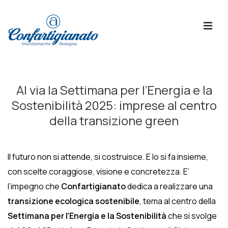
↓
Skip
ME
to
Main
Content
Menù
Principale
Al via la Settimana per l’Energia e la
Sostenibilità 2025: imprese al centro
della transizione green
Il futuro non si attende, si costruisce. E lo si fa insieme,
con scelte coraggiose, visione e concretezza. E’
l’impegno che
Confartigianato
dedica a realizzare una
transizione ecologica sostenibile
, tema al centro della
Settimana per l’Energia e la Sostenibilità
che si svolge