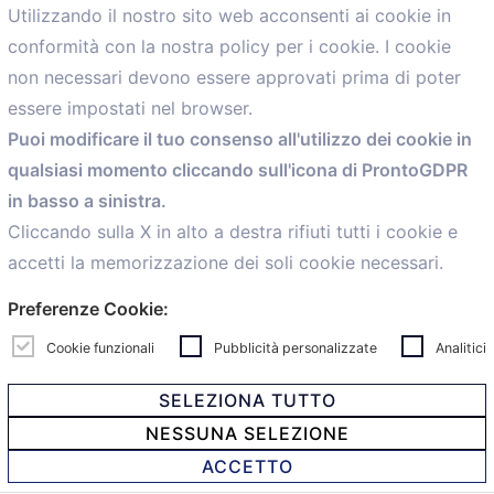
Utilizzando il nostro sito web acconsenti ai cookie in
conformità con la nostra policy per i cookie. I cookie
Menù
non necessari devono essere approvati prima di poter
essere impostati nel browser.
Home
Puoi modificare il tuo consenso all'utilizzo dei cookie in
Servizi
qualsiasi momento cliccando sull'icona di ProntoGDPR
Convenzioni
in basso a sinistra.
Voce delle Nostre aziende
Informazioni Ex L. 124/2017
Cliccando sulla X in alto a destra rifiuti tutti i cookie e
News
accetti la memorizzazione dei soli cookie necessari.
Contatti
Preferenze Cookie:
personal
Caf
Cookie funzionali
Pubblicità personalizzate
Analitici
SELEZIONA TUTTO
NESSUNA SELEZIONE
© 2021 Confartigianato Imprese Mandamento Bologna -
ACCETTO
Via Papini, 18 - 40128 Bologna - Italy