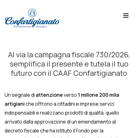
↓
Skip
ME
to
Main
Content
Menù
Principale
Al via la campagna fiscale 730/2026,
semplifica il presente e tutela il tuo
futuro con il CAAF Confartigianato
Un segnale di
attenzione
verso
1 milione 200 mila
artigiani
che offrono a cittadini e imprese servizi
indispensabili e realizzano prodotti di qualità, quello
arrivato dalla approvazione di un emendamento al
decreto fiscale che ha istituto il Fondo per la