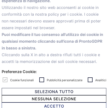
esperienza di navigazione.
comunicazione@confartigianato.bo.it
Utilizzando il nostro sito web acconsenti ai cookie in
conformità con la nostra policy per i cookie. I cookie
Menù
non necessari devono essere approvati prima di poter
essere impostati nel browser.
Home
Puoi modificare il tuo consenso all'utilizzo dei cookie in
Servizi
qualsiasi momento cliccando sull'icona di ProntoGDPR
Convenzioni
in basso a sinistra.
Voce delle Nostre aziende
Informazioni Ex L. 124/2017
Cliccando sulla X in alto a destra rifiuti tutti i cookie e
News
accetti la memorizzazione dei soli cookie necessari.
Contatti
Preferenze Cookie:
personal
Caf
Cookie funzionali
Pubblicità personalizzate
Analitici
SELEZIONA TUTTO
NESSUNA SELEZIONE
© 2021 Confartigianato Imprese Mandamento Bologna -
ACCETTO