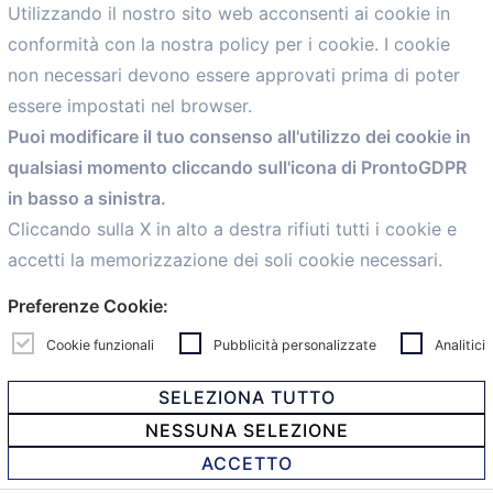
Utilizzando il nostro sito web acconsenti ai cookie in
conformità con la nostra policy per i cookie. I cookie
Menù
non necessari devono essere approvati prima di poter
essere impostati nel browser.
Home
Puoi modificare il tuo consenso all'utilizzo dei cookie in
Servizi
qualsiasi momento cliccando sull'icona di ProntoGDPR
Convenzioni
in basso a sinistra.
Voce delle Nostre aziende
Informazioni Ex L. 124/2017
Cliccando sulla X in alto a destra rifiuti tutti i cookie e
News
accetti la memorizzazione dei soli cookie necessari.
Contatti
Preferenze Cookie:
personal
Caf
Cookie funzionali
Pubblicità personalizzate
Analitici
SELEZIONA TUTTO
NESSUNA SELEZIONE
© 2021 Confartigianato Imprese Mandamento Bologna -
ACCETTO
Via Papini, 18 - 40128 Bologna - Italy