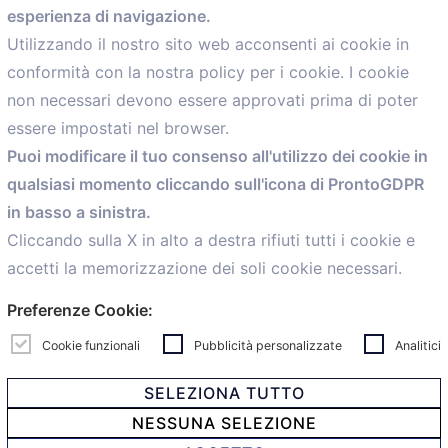
esperienza di navigazione.
comunicazione@confartigianato.bo.it
Utilizzando il nostro sito web acconsenti ai cookie in
conformità con la nostra policy per i cookie. I cookie
Menù
non necessari devono essere approvati prima di poter
essere impostati nel browser.
Home
Puoi modificare il tuo consenso all'utilizzo dei cookie in
Servizi
qualsiasi momento cliccando sull'icona di ProntoGDPR
Convenzioni
in basso a sinistra.
Voce delle Nostre aziende
Informazioni Ex L. 124/2017
Cliccando sulla X in alto a destra rifiuti tutti i cookie e
News
accetti la memorizzazione dei soli cookie necessari.
Contatti
Preferenze Cookie:
personal
Caf
Cookie funzionali
Pubblicità personalizzate
Analitici
SELEZIONA TUTTO
NESSUNA SELEZIONE