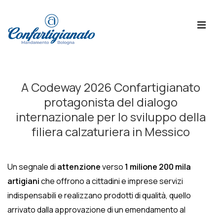
↓
Skip
ME
to
Main
Content
Menù
Principale
A Codeway 2026 Confartigianato
protagonista del dialogo
internazionale per lo sviluppo della
filiera calzaturiera in Messico
Un segnale di
attenzione
verso
1 milione 200 mila
artigiani
che offrono a cittadini e imprese servizi
indispensabili e realizzano prodotti di qualità, quello
arrivato dalla approvazione di un emendamento al